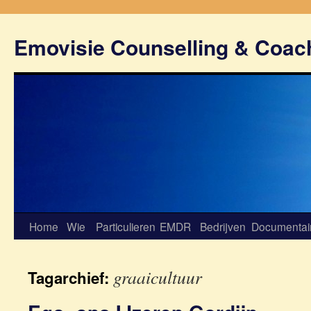
Emovisie Counselling & Coac
Home
Wie
Particulieren
EMDR
Bedrijven
Documentai
graaicultuur
Tagarchief: