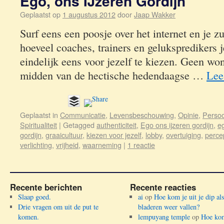
Ego, ons IJzeren Gordijn
Geplaatst op
1 augustus 2012
door
Jaap Wakker
Surf eens een poosje over het internet en je zu
hoeveel coaches, trainers en gelukspredikers
eindelijk eens voor jezelf te kiezen. Geen won
midden van de hectische hedendaagse …
Lee
Geplaatst in
Communicatie
,
Levensbeschouwing
,
Opinie
,
Persoo
Spiritualiteit
|
Getagged
authenticiteit
,
Ego ons ijzeren gordijn
,
eg
gordijn
,
graaicultuur
,
kiezen voor jezelf
,
lobby
,
overtuiging
,
perce
verlichting
,
vrijheid
,
waarneming
|
1 reactie
Recente berichten
Recente reacties
Slaap goed.
ai
op
Hoe kom je uit je dip al
Drie vragen om uit de put te
bladeren weer vallen?
komen.
lempuyang temple
op
Hoe kom