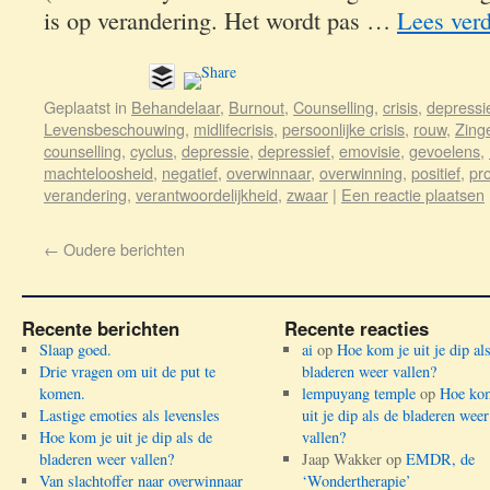
is op verandering. Het wordt pas …
Lees ver
Geplaatst in
Behandelaar
,
Burnout
,
Counselling
,
crisis
,
depressi
Levensbeschouwing
,
midlifecrisis
,
persoonlijke crisis
,
rouw
,
Zing
counselling
,
cyclus
,
depressie
,
depressief
,
emovisie
,
gevoelens
,
machteloosheid
,
negatief
,
overwinnaar
,
overwinning
,
positief
,
pr
verandering
,
verantwoordelijkheid
,
zwaar
|
Een reactie plaatsen
←
Oudere berichten
Recente berichten
Recente reacties
Slaap goed.
ai
op
Hoe kom je uit je dip al
Drie vragen om uit de put te
bladeren weer vallen?
komen.
lempuyang temple
op
Hoe kom
Lastige emoties als levensles
uit je dip als de bladeren weer
Hoe kom je uit je dip als de
vallen?
bladeren weer vallen?
Jaap Wakker
op
EMDR, de
Van slachtoffer naar overwinnaar
‘Wondertherapie’