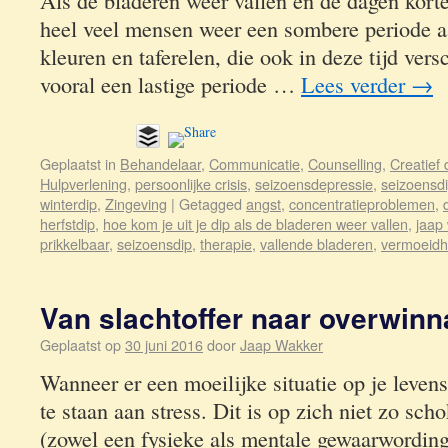
Als de bladeren weer vallen en de dagen kort
heel veel mensen weer een sombere periode 
kleuren en taferelen, die ook in deze tijd vers
vooral een lastige periode …
Lees verder
→
Geplaatst in
Behandelaar
,
Communicatie
,
Counselling
,
Creatief
Hulpverlening
,
persoonlijke crisis
,
seizoensdepressie
,
seizoensd
winterdip
,
Zingeving
|
Getagged
angst
,
concentratieproblemen
,
herfstdip
,
hoe kom je uit je dip als de bladeren weer vallen
,
jaap
prikkelbaar
,
seizoensdip
,
therapie
,
vallende bladeren
,
vermoeidh
Van slachtoffer naar overwinn
Geplaatst op
30 juni 2016
door
Jaap Wakker
Wanneer er een moeilijke situatie op je leven
te staan aan stress. Dit is op zich niet zo sc
(zowel een fysieke als mentale gewaarwording)