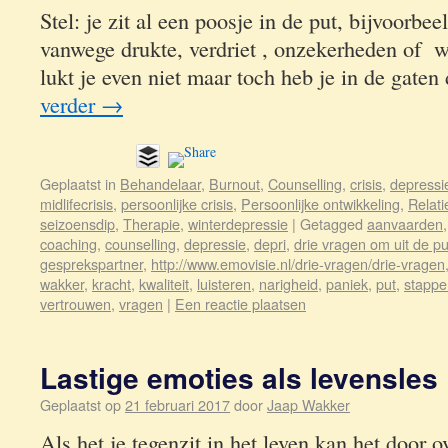
Stel: je zit al een poosje in de put, bijvoorb
vanwege drukte, verdriet , onzekerheden of w
lukt je even niet maar toch heb je in de gaten
verder
→
Geplaatst in
Behandelaar
,
Burnout
,
Counselling
,
crisis
,
depressi
midlifecrisis
,
persoonlijke crisis
,
Persoonlijke ontwikkeling
,
Relati
seizoensdip
,
Therapie
,
winterdepressie
|
Getagged
aanvaarden
coaching
,
counselling
,
depressie
,
depri
,
drie vragen om uit de p
gesprekspartner
,
http://www.emovisie.nl/drie-vragen/drie-vragen
wakker
,
kracht
,
kwaliteit
,
luisteren
,
narigheid
,
paniek
,
put
,
stappe
vertrouwen
,
vragen
|
Een reactie plaatsen
Lastige emoties als levensles
Geplaatst op
21 februari 2017
door
Jaap Wakker
Als het je tegenzit in het leven kan het door