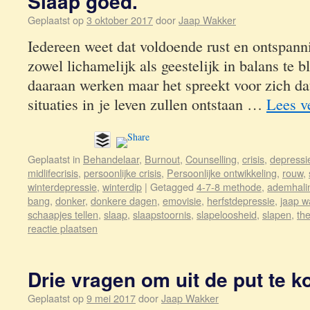
Slaap goed.
Geplaatst op
3 oktober 2017
door
Jaap Wakker
Iedereen weet dat voldoende rust en ontspann
zowel lichamelijk als geestelijk in balans te b
daaraan werken maar het spreekt voor zich dat e
situaties in je leven zullen ontstaan …
Lees v
Geplaatst in
Behandelaar
,
Burnout
,
Counselling
,
crisis
,
depressi
midlifecrisis
,
persoonlijke crisis
,
Persoonlijke ontwikkeling
,
rouw
,
winterdepressie
,
winterdip
|
Getagged
4-7-8 methode
,
ademhali
bang
,
donker
,
donkere dagen
,
emovisie
,
herfstdepressie
,
jaap w
schaapjes tellen
,
slaap
,
slaapstoornis
,
slapeloosheid
,
slapen
,
th
reactie plaatsen
Drie vragen om uit de put te 
Geplaatst op
9 mei 2017
door
Jaap Wakker