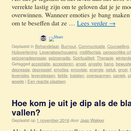
verrekte lastig zijn om te geloven dat je je mo
overwinnen. Wanneer emoties je bang maken w
om te beseffen dat ze …
Lees verder
→
Geplaatst in
Behandelaar
,
Burnout
,
Communicatie
,
Counselling
Hulpverlening
,
Levensbeschouwing
,
midlifecrisis
,
persoonlijke cri
seizoensdepressie
,
seizoensdip
,
Spiritualiteit
,
Therapie
,
winterd
Getagged
acceptatie
,
accepteren
,
angst
,
angstig
,
bang
,
bewustw
depressie
,
depressief
,
emoties
,
emovisie
,
energie
,
geluk
,
groei
,
levensles
,
levenslessen
,
liefde
,
loslaten
,
overspannen
,
paniek
,
pi
woede
|
Een reactie plaatsen
Hoe kom je uit je dip als de b
vallen?
Geplaatst op
1 november 2016
door
Jaap Wakker