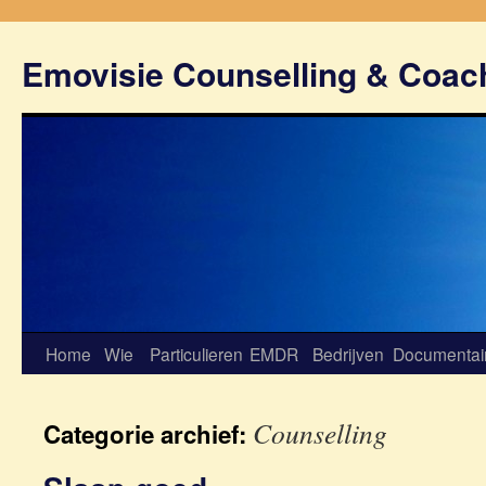
Emovisie Counselling & Coac
Home
Wie
Particulieren
EMDR
Bedrijven
Documentai
Counselling
Categorie archief: