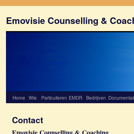
Emovisie Counselling & Coac
Home
Wie
Particulieren
EMDR
Bedrijven
Documentai
Contact
Emovisie Counselling & Coaching