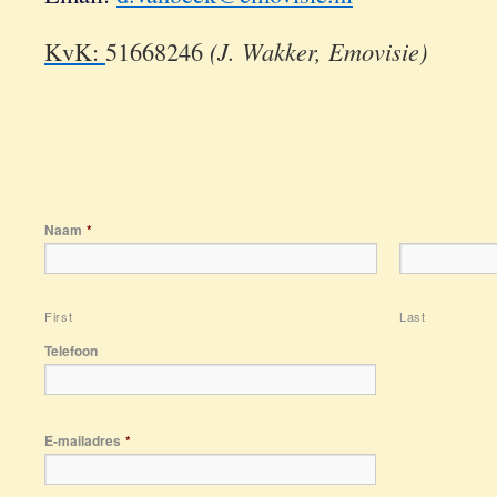
KvK:
51668246
(J. Wakker, Emovisie)
Naam
*
First
Last
Telefoon
E-mailadres
*