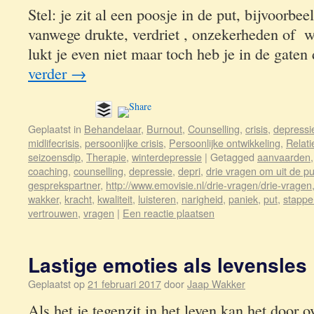
Stel: je zit al een poosje in de put, bijvoorb
vanwege drukte, verdriet , onzekerheden of w
lukt je even niet maar toch heb je in de gaten
verder
→
Geplaatst in
Behandelaar
,
Burnout
,
Counselling
,
crisis
,
depressi
midlifecrisis
,
persoonlijke crisis
,
Persoonlijke ontwikkeling
,
Relati
seizoensdip
,
Therapie
,
winterdepressie
|
Getagged
aanvaarden
coaching
,
counselling
,
depressie
,
depri
,
drie vragen om uit de p
gesprekspartner
,
http://www.emovisie.nl/drie-vragen/drie-vragen
wakker
,
kracht
,
kwaliteit
,
luisteren
,
narigheid
,
paniek
,
put
,
stappe
vertrouwen
,
vragen
|
Een reactie plaatsen
Lastige emoties als levensles
Geplaatst op
21 februari 2017
door
Jaap Wakker
Als het je tegenzit in het leven kan het door