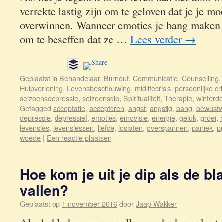
verrekte lastig zijn om te geloven dat je je mo
overwinnen. Wanneer emoties je bang maken w
om te beseffen dat ze …
Lees verder
→
Geplaatst in
Behandelaar
,
Burnout
,
Communicatie
,
Counselling
Hulpverlening
,
Levensbeschouwing
,
midlifecrisis
,
persoonlijke cri
seizoensdepressie
,
seizoensdip
,
Spiritualiteit
,
Therapie
,
winterd
Getagged
acceptatie
,
accepteren
,
angst
,
angstig
,
bang
,
bewustw
depressie
,
depressief
,
emoties
,
emovisie
,
energie
,
geluk
,
groei
,
levensles
,
levenslessen
,
liefde
,
loslaten
,
overspannen
,
paniek
,
pi
woede
|
Een reactie plaatsen
Hoe kom je uit je dip als de b
vallen?
Geplaatst op
1 november 2016
door
Jaap Wakker