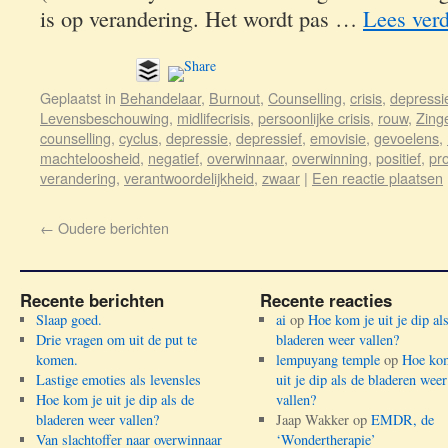
is op verandering. Het wordt pas …
Lees ver
Geplaatst in
Behandelaar
,
Burnout
,
Counselling
,
crisis
,
depressi
Levensbeschouwing
,
midlifecrisis
,
persoonlijke crisis
,
rouw
,
Zing
counselling
,
cyclus
,
depressie
,
depressief
,
emovisie
,
gevoelens
,
machteloosheid
,
negatief
,
overwinnaar
,
overwinning
,
positief
,
pr
verandering
,
verantwoordelijkheid
,
zwaar
|
Een reactie plaatsen
←
Oudere berichten
Recente berichten
Recente reacties
Slaap goed.
ai
op
Hoe kom je uit je dip al
Drie vragen om uit de put te
bladeren weer vallen?
komen.
lempuyang temple
op
Hoe kom
Lastige emoties als levensles
uit je dip als de bladeren weer
Hoe kom je uit je dip als de
vallen?
bladeren weer vallen?
Jaap Wakker
op
EMDR, de
Van slachtoffer naar overwinnaar
‘Wondertherapie’