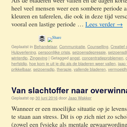
Als de bladeren weer vallen en de dagen kort
heel veel mensen weer een sombere periode 
kleuren en taferelen, die ook in deze tijd vers
vooral een lastige periode …
Lees verder
→
Geplaatst in
Behandelaar
,
Communicatie
,
Counselling
,
Creatief
Hulpverlening
,
persoonlijke crisis
,
seizoensdepressie
,
seizoensd
winterdip
,
Zingeving
|
Getagged
angst
,
concentratieproblemen
,
herfstdip
,
hoe kom je uit je dip als de bladeren weer vallen
,
jaap
prikkelbaar
,
seizoensdip
,
therapie
,
vallende bladeren
,
vermoeidh
Van slachtoffer naar overwinn
Geplaatst op
30 juni 2016
door
Jaap Wakker
Wanneer er een moeilijke situatie op je leven
te staan aan stress. Dit is op zich niet zo sc
(zowel een fysieke als mentale gewaarwording)