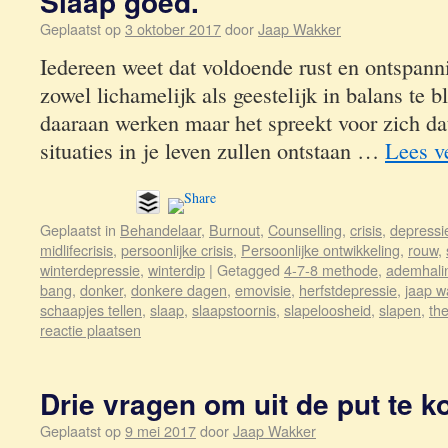
Slaap goed.
Geplaatst op
3 oktober 2017
door
Jaap Wakker
Iedereen weet dat voldoende rust en ontspann
zowel lichamelijk als geestelijk in balans te b
daaraan werken maar het spreekt voor zich dat e
situaties in je leven zullen ontstaan …
Lees v
Geplaatst in
Behandelaar
,
Burnout
,
Counselling
,
crisis
,
depressi
midlifecrisis
,
persoonlijke crisis
,
Persoonlijke ontwikkeling
,
rouw
,
winterdepressie
,
winterdip
|
Getagged
4-7-8 methode
,
ademhali
bang
,
donker
,
donkere dagen
,
emovisie
,
herfstdepressie
,
jaap w
schaapjes tellen
,
slaap
,
slaapstoornis
,
slapeloosheid
,
slapen
,
th
reactie plaatsen
Drie vragen om uit de put te 
Geplaatst op
9 mei 2017
door
Jaap Wakker