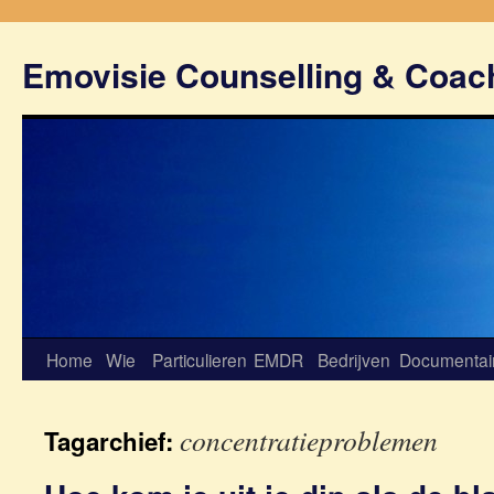
Emovisie Counselling & Coac
Home
Wie
Particulieren
EMDR
Bedrijven
Documentai
concentratieproblemen
Tagarchief: