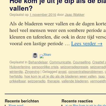
Hoe kom je uit je dip als de b
vallen?
Geplaatst op
1 november 2016
door
Jaap Wakker
Als de bladeren weer vallen en de dagen kort
heel veel mensen weer een sombere periode 
kleuren en taferelen, die ook in deze tijd vers
vooral een lastige periode …
Lees verder
→
Geplaatst in
Behandelaar
,
Communicatie
,
Counselling
,
Creatief
Hulpverlening
,
persoonlijke crisis
,
seizoensdepressie
,
seizoensd
winterdip
,
Zingeving
|
Getagged
angst
,
concentratieproblemen
,
herfstdip
,
hoe kom je uit je dip als de bladeren weer vallen
,
jaap
prikkelbaar
,
seizoensdip
,
therapie
,
vallende bladeren
,
vermoeidh
Recente berichten
Recente reacties
Slaap goed.
ai
op
Hoe kom je uit je dip al