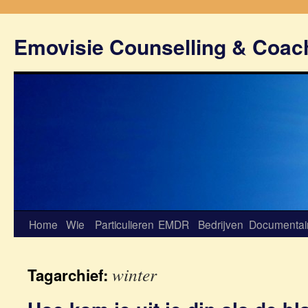
Emovisie Counselling & Coac
Home
Wie
Particulieren
EMDR
Bedrijven
Documentai
winter
Tagarchief: