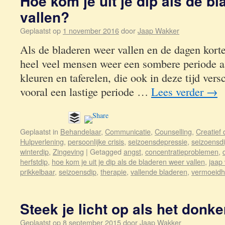
Hoe kom je uit je dip als de b
vallen?
Geplaatst op
1 november 2016
door
Jaap Wakker
Als de bladeren weer vallen en de dagen kort
heel veel mensen weer een sombere periode 
kleuren en taferelen, die ook in deze tijd vers
vooral een lastige periode …
Lees verder
→
Geplaatst in
Behandelaar
,
Communicatie
,
Counselling
,
Creatief
Hulpverlening
,
persoonlijke crisis
,
seizoensdepressie
,
seizoensd
winterdip
,
Zingeving
|
Getagged
angst
,
concentratieproblemen
,
herfstdip
,
hoe kom je uit je dip als de bladeren weer vallen
,
jaap
prikkelbaar
,
seizoensdip
,
therapie
,
vallende bladeren
,
vermoeidh
Steek je licht op als het donke
Geplaatst op
8 september 2015
door
Jaap Wakker