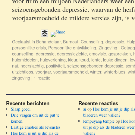
voor ruim een miljoen Nederlanders weer een
seizoensgebonden depressie, waarvan de herfs
voorjaarsmoeheid de mildere versies zijn, is
Geplaatst in
Behandelaar
,
Burnout
,
Counselling
,
depressie
,
Hulp
persoonlijke crisis
,
Persoonlijke ontwikkeling
,
Zingeving
|
Getag
counselling
,
depressie
,
depressieziekte
,
emovisie
,
gesprekken
,
h
hulpmiddelen
,
hulpverlening
,
kleur
,
koud
,
lente
,
leuke dingen
,
le
nat
,
neerslachtig
,
positiviteit
,
seizoensgebonden depressie
,
som
uitzichtloos
,
voorjaar
,
voorjaarsmoeheid
,
winter
,
winterblues
,
win
zingeving
|
1 reactie
Recente berichten
Recente reacties
Slaap goed.
ai
op
Hoe kom je uit je dip al
Drie vragen om uit de put te
bladeren weer vallen?
komen.
lempuyang temple
op
Hoe kom
Lastige emoties als levensles
uit je dip als de bladeren weer
Hoe kom je uit je dip als de
vallen?