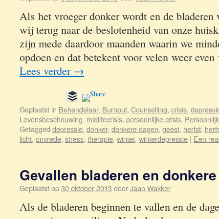
Als het vroeger donker wordt en de bladeren 
wij terug naar de beslotenheid van onze huis
zijn mede daardoor maanden waarin we minder 
opdoen en dat betekent voor velen weer even
Lees verder
→
Geplaatst in
Behandelaar
,
Burnout
,
Counselling
,
crisis
,
depressi
Levensbeschouwing
,
midlifecrisis
,
persoonlijke crisis
,
Persoonlijk
Getagged
depressie
,
donker
,
donkere dagen
,
geest
,
herfst
,
herf
licht
,
onvrede
,
stress
,
therapie
,
winter
,
winterdepressie
|
Een rea
Gevallen bladeren en donkere
Geplaatst op
30 oktober 2013
door
Jaap Wakker
Als de bladeren beginnen te vallen en de dage