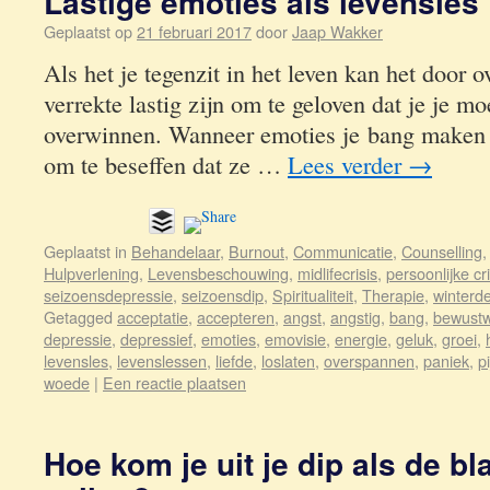
Lastige emoties als levensles
Geplaatst op
21 februari 2017
door
Jaap Wakker
Als het je tegenzit in het leven kan het door
verrekte lastig zijn om te geloven dat je je mo
overwinnen. Wanneer emoties je bang maken w
om te beseffen dat ze …
Lees verder
→
Geplaatst in
Behandelaar
,
Burnout
,
Communicatie
,
Counselling
Hulpverlening
,
Levensbeschouwing
,
midlifecrisis
,
persoonlijke cri
seizoensdepressie
,
seizoensdip
,
Spiritualiteit
,
Therapie
,
winterd
Getagged
acceptatie
,
accepteren
,
angst
,
angstig
,
bang
,
bewustw
depressie
,
depressief
,
emoties
,
emovisie
,
energie
,
geluk
,
groei
,
levensles
,
levenslessen
,
liefde
,
loslaten
,
overspannen
,
paniek
,
pi
woede
|
Een reactie plaatsen
Hoe kom je uit je dip als de b