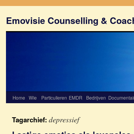
Emovisie Counselling & Coac
Home
Wie
Particulieren
EMDR
Bedrijven
Documentai
depressief
Tagarchief: