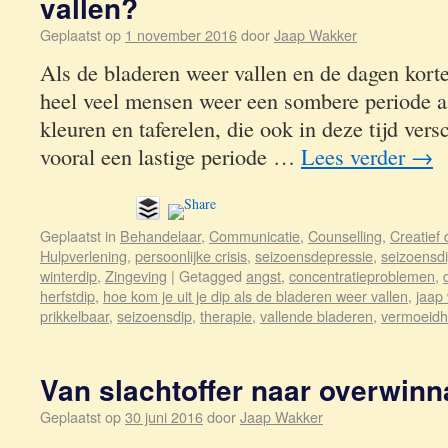
vallen?
Geplaatst op
1 november 2016
door
Jaap Wakker
Als de bladeren weer vallen en de dagen kort
heel veel mensen weer een sombere periode 
kleuren en taferelen, die ook in deze tijd vers
vooral een lastige periode …
Lees verder
→
Geplaatst in
Behandelaar
,
Communicatie
,
Counselling
,
Creatief
Hulpverlening
,
persoonlijke crisis
,
seizoensdepressie
,
seizoensd
winterdip
,
Zingeving
|
Getagged
angst
,
concentratieproblemen
,
herfstdip
,
hoe kom je uit je dip als de bladeren weer vallen
,
jaap
prikkelbaar
,
seizoensdip
,
therapie
,
vallende bladeren
,
vermoeidh
Van slachtoffer naar overwinn
Geplaatst op
30 juni 2016
door
Jaap Wakker