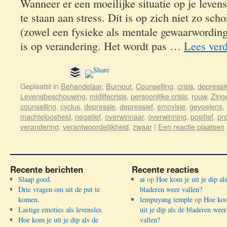
Wanneer er een moeilijke situatie op je leven
te staan aan stress. Dit is op zich niet zo sc
(zowel een fysieke als mentale gewaarwording)
is op verandering. Het wordt pas …
Lees ver
Geplaatst in
Behandelaar
,
Burnout
,
Counselling
,
crisis
,
depressi
Levensbeschouwing
,
midlifecrisis
,
persoonlijke crisis
,
rouw
,
Zing
counselling
,
cyclus
,
depressie
,
depressief
,
emovisie
,
gevoelens
,
machteloosheid
,
negatief
,
overwinnaar
,
overwinning
,
positief
,
pr
verandering
,
verantwoordelijkheid
,
zwaar
|
Een reactie plaatsen
Recente berichten
Recente reacties
Slaap goed.
ai
op
Hoe kom je uit je dip al
Drie vragen om uit de put te
bladeren weer vallen?
komen.
lempuyang temple
op
Hoe kom
Lastige emoties als levensles
uit je dip als de bladeren weer
Hoe kom je uit je dip als de
vallen?