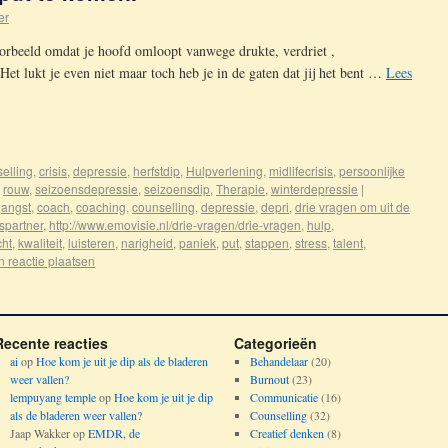
er
jvoorbeeld omdat je hoofd omloopt vanwege drukte, verdriet ,
et lukt je even niet maar toch heb je in de gaten dat jij het bent …
Lees
elling
,
crisis
,
depressie
,
herfstdip
,
Hulpverlening
,
midlifecrisis
,
persoonlijke
,
rouw
,
seizoensdepressie
,
seizoensdip
,
Therapie
,
winterdepressie
|
,
angst
,
coach
,
coaching
,
counselling
,
depressie
,
depri
,
drie vragen om uit de
spartner
,
http://www.emovisie.nl/drie-vragen/drie-vragen
,
hulp
,
cht
,
kwaliteit
,
luisteren
,
narigheid
,
paniek
,
put
,
stappen
,
stress
,
talent
,
 reactie plaatsen
Recente reacties
Categorieën
ai
op
Hoe kom je uit je dip als de bladeren
Behandelaar
(20)
weer vallen?
Burnout
(23)
lempuyang temple
op
Hoe kom je uit je dip
Communicatie
(16)
als de bladeren weer vallen?
Counselling
(32)
Jaap Wakker
op
EMDR, de
Creatief denken
(8)