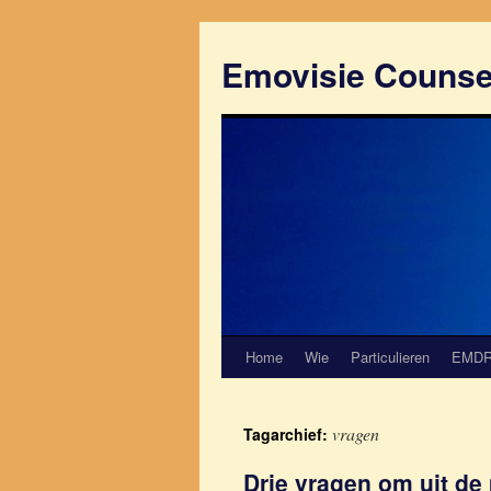
Emovisie Counse
Home
Wie
Particulieren
EMD
vragen
Tagarchief:
Drie vragen om uit de