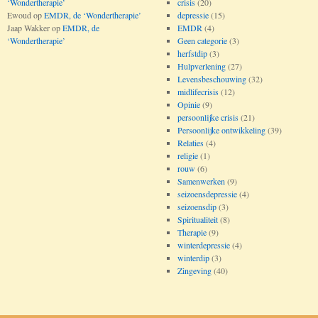
‘Wondertherapie’
crisis
(20)
Ewoud
op
EMDR, de ‘Wondertherapie’
depressie
(15)
Jaap Wakker
op
EMDR, de
EMDR
(4)
‘Wondertherapie’
Geen categorie
(3)
herfstdip
(3)
Hulpverlening
(27)
Levensbeschouwing
(32)
midlifecrisis
(12)
Opinie
(9)
persoonlijke crisis
(21)
Persoonlijke ontwikkeling
(39)
Relaties
(4)
religie
(1)
rouw
(6)
Samenwerken
(9)
seizoensdepressie
(4)
seizoensdip
(3)
Spiritualiteit
(8)
Therapie
(9)
winterdepressie
(4)
winterdip
(3)
Zingeving
(40)