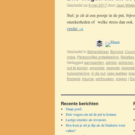
Geplaatst op
9 mei 2017
door
Jaap Wakk
Stel: je zit al een poosje in de put, bi
onzekerheden of welke stress dan ook. H
verder
→
Geplaatst in
Behandelaar
,
Burnout
,
Couns
crisis
,
Persoonlijke ontwikkeling
,
Relaties
Getagged
aanvaarden
,
advies
,
adviezen
put te komen
,
emovisie
,
gesprek
,
gesprek
hulpverlening
,
in de put
,
jaap wakker
,
kra
therapie
,
trauma
,
vertrouwen
,
vragen
|
Een
Recente berichten
Slaap goed.
Drie vragen om uit de put te komen.
Lastige emoties als levensles
Hoe kom je uit je dip als de bladeren weer
vallen?