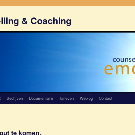
lling & Coaching
R
Bedrijven
Documentaire
Tarieven
Weblog
Contact
 put te komen.