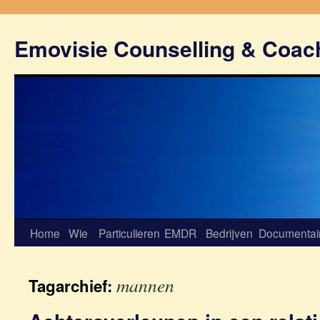
Emovisie Counselling & Coac
Home
Wie
Particulieren
EMDR
Bedrijven
Documentai
mannen
Tagarchief: