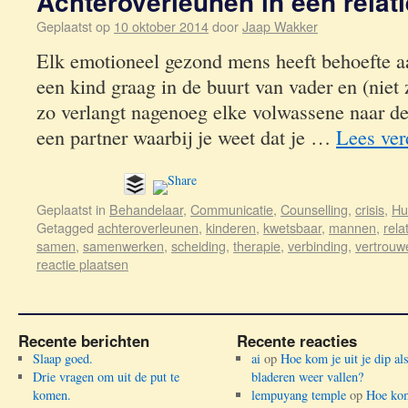
Achteroverleunen in een relat
Geplaatst op
10 oktober 2014
door
Jaap Wakker
Elk emotioneel gezond mens heeft behoefte a
een kind graag in de buurt van vader en (niet 
zo verlangt nagenoeg elke volwassene naar de
een partner waarbij je weet dat je …
Lees ve
Geplaatst in
Behandelaar
,
Communicatie
,
Counselling
,
crisis
,
Hu
Getagged
achteroverleunen
,
kinderen
,
kwetsbaar
,
mannen
,
rela
samen
,
samenwerken
,
scheiding
,
therapie
,
verbinding
,
vertrouw
reactie plaatsen
Recente berichten
Recente reacties
Slaap goed.
ai
op
Hoe kom je uit je dip al
Drie vragen om uit de put te
bladeren weer vallen?
komen.
lempuyang temple
op
Hoe kom