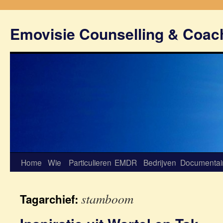
Emovisie Counselling & Coac
Home
Wie
Particulieren
EMDR
Bedrijven
Documentai
stamboom
Tagarchief: