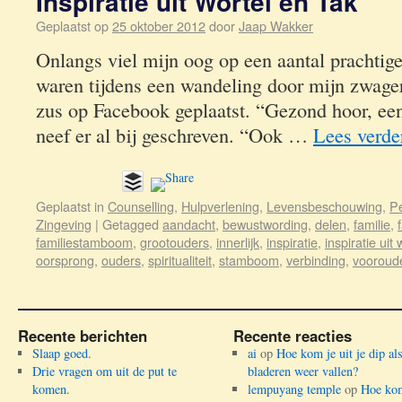
Inspiratie uit Wortel en Tak
Geplaatst op
25 oktober 2012
door
Jaap Wakker
Onlangs viel mijn oog op een aantal prachtig
waren tijdens een wandeling door mijn zwage
zus op Facebook geplaatst. “Gezond hoor, e
neef er al bij geschreven. “Ook …
Lees verd
Geplaatst in
Counselling
,
Hulpverlening
,
Levensbeschouwing
,
Pe
Zingeving
|
Getagged
aandacht
,
bewustwording
,
delen
,
familie
,
familiestamboom
,
grootouders
,
innerlijk
,
inspiratie
,
inspiratie uit
oorsprong
,
ouders
,
spiritualiteit
,
stamboom
,
verbinding
,
vooroud
Recente berichten
Recente reacties
Slaap goed.
ai
op
Hoe kom je uit je dip al
Drie vragen om uit de put te
bladeren weer vallen?
komen.
lempuyang temple
op
Hoe kom