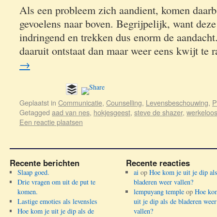
Als een probleem zich aandient, komen daarbi
gevoelens naar boven. Begrijpelijk, want deze
indringend en trekken dus enorm de aandacht.
daaruit ontstaat dan maar weer eens kwijt te
→
Geplaatst in
Communicatie
,
Counselling
,
Levensbeschouwing
,
P
Getagged
aad van nes
,
hokjesgeest
,
steve de shazer
,
werkeloo
Een reactie plaatsen
Recente berichten
Recente reacties
Slaap goed.
ai
op
Hoe kom je uit je dip al
Drie vragen om uit de put te
bladeren weer vallen?
komen.
lempuyang temple
op
Hoe kom
Lastige emoties als levensles
uit je dip als de bladeren weer
Hoe kom je uit je dip als de
vallen?