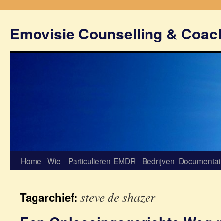
Emovisie Counselling & Coac
Home
Wie
Particulieren
EMDR
Bedrijven
Documentai
steve de shazer
Tagarchief: