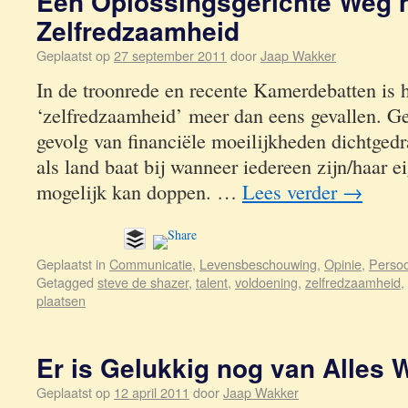
Een Oplossingsgerichte Weg 
Zelfredzaamheid
Geplaatst op
27 september 2011
door
Jaap Wakker
In de troonrede en recente Kamerdebatten is 
‘zelfredzaamheid’ meer dan eens gevallen. G
gevolg van financiële moeilijkheden dichtged
als land baat bij wanneer iedereen zijn/haar 
mogelijk kan doppen. …
Lees verder
→
Geplaatst in
Communicatie
,
Levensbeschouwing
,
Opinie
,
Persoo
Getagged
steve de shazer
,
talent
,
voldoening
,
zelfredzaamheid
,
plaatsen
Er is Gelukkig nog van Alles 
Geplaatst op
12 april 2011
door
Jaap Wakker