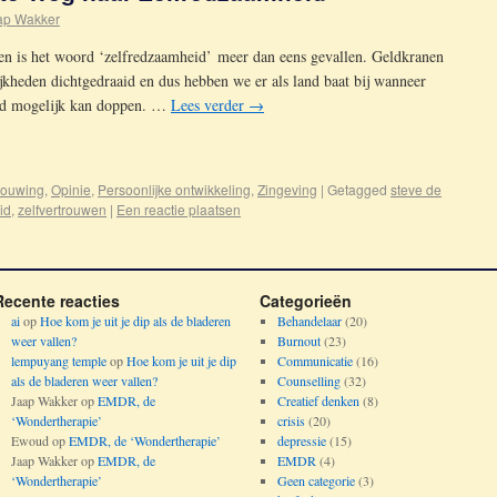
ap Wakker
en is het woord ‘zelfredzaamheid’ meer dan eens gevallen. Geldkranen
jkheden dichtgedraaid en dus hebben we er als land baat bij wanneer
oed mogelijk kan doppen. …
Lees verder
→
houwing
,
Opinie
,
Persoonlijke ontwikkeling
,
Zingeving
|
Getagged
steve de
id
,
zelfvertrouwen
|
Een reactie plaatsen
Recente reacties
Categorieën
ai
op
Hoe kom je uit je dip als de bladeren
Behandelaar
(20)
weer vallen?
Burnout
(23)
lempuyang temple
op
Hoe kom je uit je dip
Communicatie
(16)
als de bladeren weer vallen?
Counselling
(32)
Jaap Wakker
op
EMDR, de
Creatief denken
(8)
‘Wondertherapie’
crisis
(20)
Ewoud
op
EMDR, de ‘Wondertherapie’
depressie
(15)
Jaap Wakker
op
EMDR, de
EMDR
(4)
‘Wondertherapie’
Geen categorie
(3)