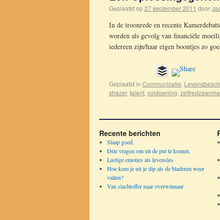
Geplaatst op
27 september 2011
door
Ja
In de troonrede en recente Kamerdebatt
worden als gevolg van financiële moeili
iedereen zijn/haar eigen boontjes zo g
Geplaatst in
Communicatie
,
Levensbesc
shazer
,
talent
,
voldoening
,
zelfredzaamhe
Recente berichten
Slaap goed.
Drie vragen om uit de put te komen.
Lastige emoties als levensles
Hoe kom je uit je dip als de bladeren weer
vallen?
Van slachtoffer naar overwinnaar