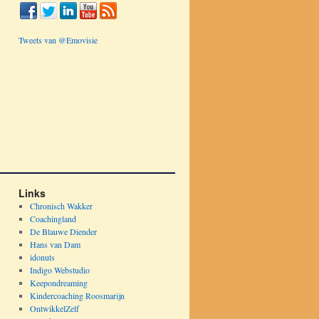
Tweets van @Emovisie
Links
Chronisch Wakker
Coachingland
De Blauwe Diender
Hans van Dam
idonuts
Indigo Webstudio
Keepondreaming
Kindercoaching Roosmarijn
OntwikkelZelf