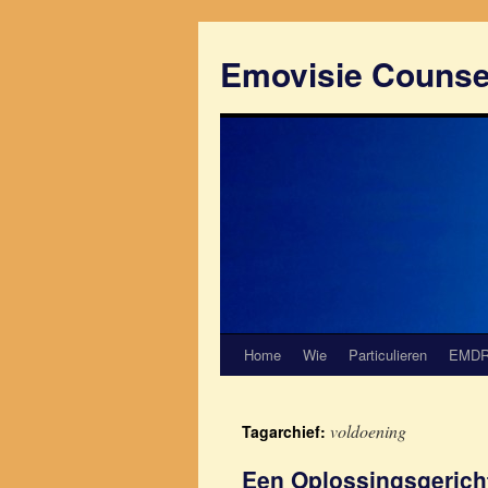
Emovisie Counse
Home
Wie
Particulieren
EMD
voldoening
Tagarchief:
Een Oplossingsgerich