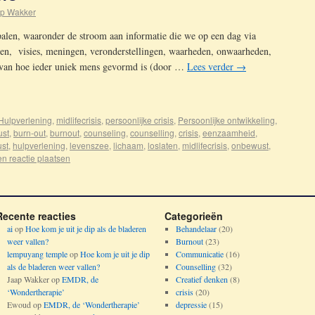
p Wakker
palen, waaronder de stroom aan informatie die we op een dag via
en, visies, meningen, veronderstellingen, waarheden, onwaarheden,
k van hoe ieder uniek mens gevormd is (door …
Lees verder
→
Hulpverlening
,
midlifecrisis
,
persoonlijke crisis
,
Persoonlijke ontwikkeling
,
st
,
burn-out
,
burnout
,
counseling
,
counselling
,
crisis
,
eenzaamheid
,
ust
,
hulpverlening
,
levenszee
,
lichaam
,
loslaten
,
midlifecrisis
,
onbewust
,
n reactie plaatsen
Recente reacties
Categorieën
ai
op
Hoe kom je uit je dip als de bladeren
Behandelaar
(20)
weer vallen?
Burnout
(23)
lempuyang temple
op
Hoe kom je uit je dip
Communicatie
(16)
als de bladeren weer vallen?
Counselling
(32)
Jaap Wakker
op
EMDR, de
Creatief denken
(8)
‘Wondertherapie’
crisis
(20)
Ewoud
op
EMDR, de ‘Wondertherapie’
depressie
(15)