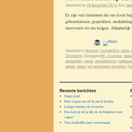
Geplaatst op
19 december 2012
door
Jaa
Er zijn veel elementen die ons leven be
gebeurtenissen, gesprekken, mededeling
enzovoorts tot ons krijgen. Afhankelij
Geplaatst in
Burnout
,
Counselling
,
crisis
,
Zingeving
|
Getagged
95 - 5 pricipe.
,
bewu
gedachten
,
geest
,
geruststelling
,
halfbew
stress
,
visies
,
vol vertrouwen op koers
|
Ee
Recente berichten
Slaap goed.
Drie vragen om uit de put te komen.
Lastige emoties als levensles
Hoe kom je uit je dip als de bladeren weer
vallen?
Van slachtoffer naar overwinnaar