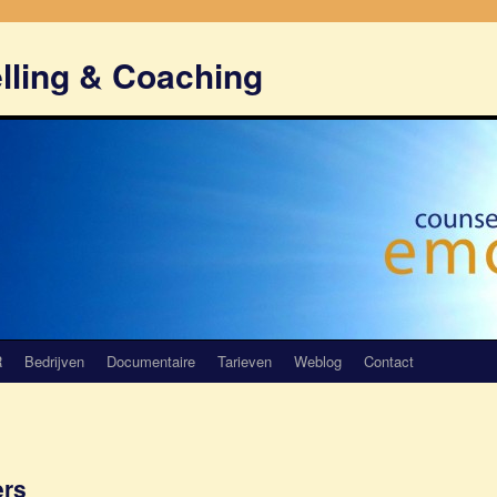
lling & Coaching
R
Bedrijven
Documentaire
Tarieven
Weblog
Contact
ers