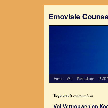
Emovisie Counse
Home
Wie
Particulieren
EMD
eenzaamheid
Tagarchief:
Vol Vertrouwen op Ko