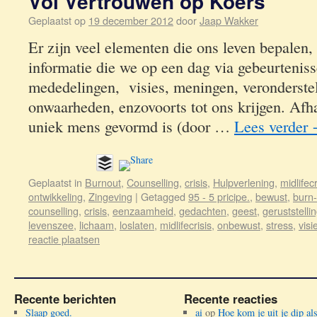
Vol Vertrouwen op Koers
Geplaatst op
19 december 2012
door
Jaap Wakker
Er zijn veel elementen die ons leven bepalen
informatie die we op een dag via gebeurtenis
mededelingen, visies, meningen, veronderste
onwaarheden, enzovoorts tot ons krijgen. Afh
uniek mens gevormd is (door …
Lees verder
Geplaatst in
Burnout
,
Counselling
,
crisis
,
Hulpverlening
,
midlifecr
ontwikkeling
,
Zingeving
|
Getagged
95 - 5 pricipe.
,
bewust
,
burn-
counselling
,
crisis
,
eenzaamheid
,
gedachten
,
geest
,
geruststelli
levenszee
,
lichaam
,
loslaten
,
midlifecrisis
,
onbewust
,
stress
,
visi
reactie plaatsen
Recente berichten
Recente reacties
Slaap goed.
ai
op
Hoe kom je uit je dip al