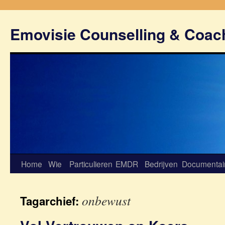
Emovisie Counselling & Coac
Home
Wie
Particulieren
EMDR
Bedrijven
Documentai
onbewust
Tagarchief: