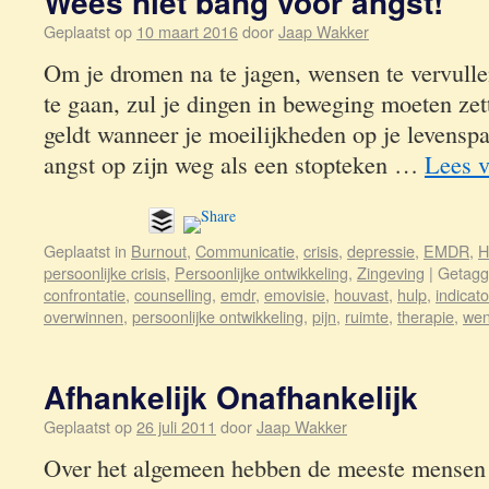
Wees niet bang voor angst!
Geplaatst op
10 maart 2016
door
Jaap Wakker
Om je dromen na te jagen, wensen te vervulle
te gaan, zul je dingen in beweging moeten zet
geldt wanneer je moeilijkheden op je levens
angst op zijn weg als een stopteken …
Lees 
Geplaatst in
Burnout
,
Communicatie
,
crisis
,
depressie
,
EMDR
,
H
persoonlijke crisis
,
Persoonlijke ontwikkeling
,
Zingeving
|
Getag
confrontatie
,
counselling
,
emdr
,
emovisie
,
houvast
,
hulp
,
indicato
overwinnen
,
persoonlijke ontwikkeling
,
pijn
,
ruimte
,
therapie
,
we
Afhankelijk Onafhankelijk
Geplaatst op
26 juli 2011
door
Jaap Wakker
Over het algemeen hebben de meeste mensen 