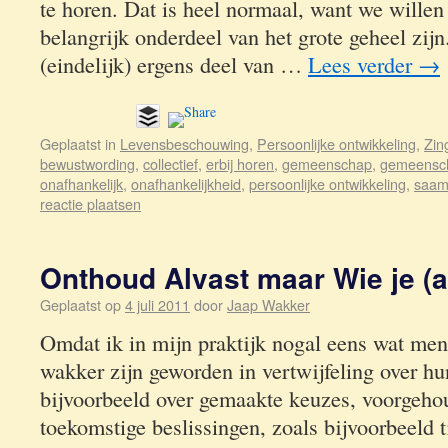
te horen. Dat is heel normaal, want we willen
belangrijk onderdeel van het grote geheel zij
(eindelijk) ergens deel van …
Lees verder
→
Geplaatst in
Levensbeschouwing
,
Persoonlijke ontwikkeling
,
Zin
bewustwording
,
collectief
,
erbij horen
,
gemeenschap
,
gemeensch
onafhankelijk
,
onafhankelijkheid
,
persoonlijke ontwikkeling
,
saam
reactie plaatsen
Onthoud Alvast maar Wie je (a
Geplaatst op
4 juli 2011
door
Jaap Wakker
Omdat ik in mijn praktijk nogal eens wat men
wakker zijn geworden in vertwijfeling over hu
bijvoorbeeld over gemaakte keuzes, voorgeh
toekomstige beslissingen, zoals bijvoorbeeld t