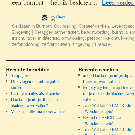
een burnout – heb ik besloten …
Lees verder
Geplaatst in
Burnout
,
Counselling
,
Creatief denken
,
Levensbesc
Zingeving
|
Getagged
authenticiteit
,
bewustwording
,
burnout
,
em
inzicht
,
label
,
midifecrisis
,
ontwikkeling
,
persoonlijke ontwikkeling
zelfontplooiing
,
zelfvertrouwen
,
zingeving
|
1 reactie
Recente berichten
Recente reacties
Slaap goed.
ai
op
Hoe kom je uit je dip al
Drie vragen om uit de put te
bladeren weer vallen?
komen.
lempuyang temple
op
Hoe kom
Lastige emoties als levensles
uit je dip als de bladeren weer
Hoe kom je uit je dip als de
vallen?
bladeren weer vallen?
Jaap Wakker
op
EMDR, de
Van slachtoffer naar overwinnaar
‘Wondertherapie’
Ewoud
op
EMDR, de
‘Wondertherapie’
Jaap Wakker
op
EMDR, de